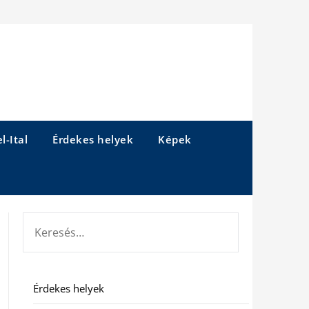
l-Ital
Érdekes helyek
Képek
KERESÉS:
Érdekes helyek