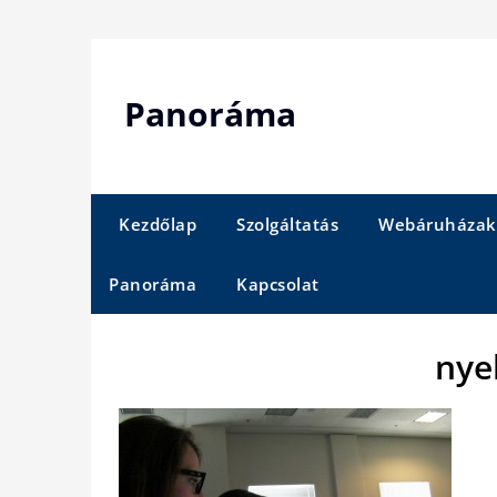
Skip
to
content
Panoráma
Kezdőlap
Szolgáltatás
Webáruházak
Panoráma
Kapcsolat
nye