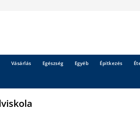
Vásárlás
Egészség
Egyéb
Építkezés
Éte
lviskola