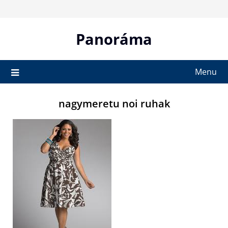
Skip
to
content
Panoráma
Menu
nagymeretu noi ruhak