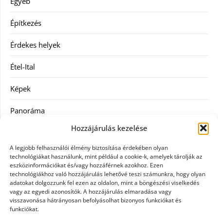
Egyéb
Építkezés
Érdekes helyek
Étel-Ital
Képek
Panoráma
Hozzájárulás kezelése
Ruha
A legjobb felhasználói élmény biztosítása érdekében olyan
Szolgáltatás
technológiákat használunk, mint például a cookie-k, amelyek tárolják az
eszközinformációkat és/vagy hozzáférnek azokhoz. Ezen
technológiákhoz való hozzájárulás lehetővé teszi számunkra, hogy olyan
Vásárlás
adatokat dolgozzunk fel ezen az oldalon, mint a böngészési viselkedés
vagy az egyedi azonosítók. A hozzájárulás elmaradása vagy
Webáruházak
visszavonása hátrányosan befolyásolhat bizonyos funkciókat és
funkciókat.