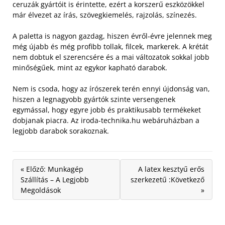
ceruzák gyártóit is érintette, ezért a korszerű eszközökkel
már élvezet az írás, szövegkiemelés, rajzolás, színezés.
A paletta is nagyon gazdag, hiszen évről-évre jelennek meg
még újabb és még profibb tollak, filcek, markerek. A krétát
nem dobtuk el szerencsére és a mai változatok sokkal jobb
minőségűek, mint az egykor kapható darabok.
Nem is csoda, hogy az írószerek terén ennyi újdonság van,
hiszen a legnagyobb gyártók szinte versengenek
egymással, hogy egyre jobb és praktikusabb termékeket
dobjanak piacra. Az iroda-technika.hu webáruházban a
legjobb darabok sorakoznak.
« Előző: Munkagép
A latex kesztyű erős
Szállítás – A Legjobb
szerkezetű :Következő
Megoldások
»