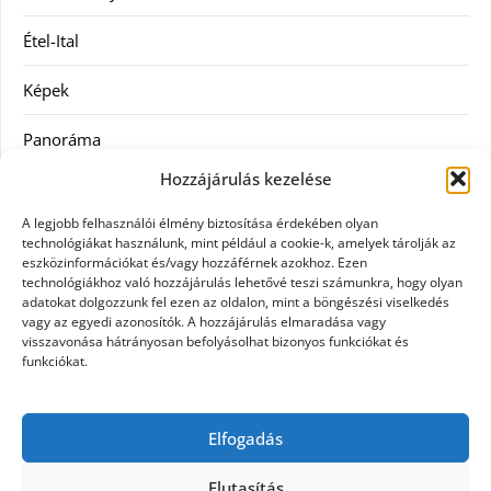
Étel-Ital
Képek
Panoráma
Hozzájárulás kezelése
Ruha
A legjobb felhasználói élmény biztosítása érdekében olyan
Szolgáltatás
technológiákat használunk, mint például a cookie-k, amelyek tárolják az
eszközinformációkat és/vagy hozzáférnek azokhoz. Ezen
technológiákhoz való hozzájárulás lehetővé teszi számunkra, hogy olyan
Vásárlás
adatokat dolgozzunk fel ezen az oldalon, mint a böngészési viselkedés
vagy az egyedi azonosítók. A hozzájárulás elmaradása vagy
Webáruházak
visszavonása hátrányosan befolyásolhat bizonyos funkciókat és
funkciókat.
Címkék
Elfogadás
gin árak
Elutasítás