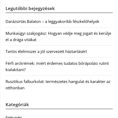
Legutóbbi bejegyzések
Darázsirtás Balaton – a leggyakoribb fészkelőhelyek
Munkaügyi szakjogász: Hogyan védje meg jogait és kerülje
el a drága vitákat
Tartós élelmiszer a jól szervezett háztartásért
Férfi arckrémek: miért érdemes tudatos bőrápolási rutint
kialakítani?
Rusztikus falburkolat: természetes hangulat és karakter az
otthonban
Kategóriák
Egészség