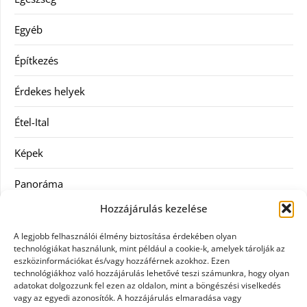
Egyéb
Építkezés
Érdekes helyek
Étel-Ital
Képek
Panoráma
Hozzájárulás kezelése
Ruha
A legjobb felhasználói élmény biztosítása érdekében olyan
Szolgáltatás
technológiákat használunk, mint például a cookie-k, amelyek tárolják az
eszközinformációkat és/vagy hozzáférnek azokhoz. Ezen
technológiákhoz való hozzájárulás lehetővé teszi számunkra, hogy olyan
Vásárlás
adatokat dolgozzunk fel ezen az oldalon, mint a böngészési viselkedés
vagy az egyedi azonosítók. A hozzájárulás elmaradása vagy