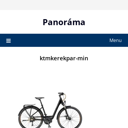
Skip
to
content
Panoráma
Menu
ktmkerekpar-min