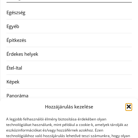
Egészség
Egyéb
Építkezés
Érdekes helyek
Étel-Ital
Képek
Panoráma
Hozzájárulás kezelése
Ruha
A legjobb felhasználói élmény biztosítása érdekében olyan
Szolgáltatás
technológiákat használunk, mint például a cookie-k, amelyek tárolják az
eszközinformációkat és/vagy hozzáférnek azokhoz. Ezen
technológiákhoz való hozzájárulás lehetővé teszi számunkra, hogy olyan
Vásárlás