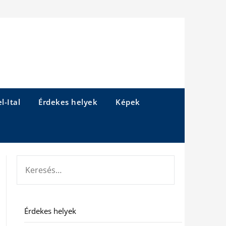
l-Ital
Érdekes helyek
Képek
KERESÉS:
Érdekes helyek