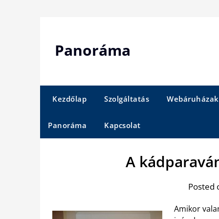
Skip
to
content
Panoráma
Kezdőlap
Szolgáltatás
Webáruházak
Panoráma
Kapcsolat
A kádparaván
Posted 
Amikor vala