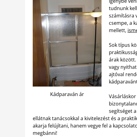
igénybe venn
tudnunk kel
számításra v
csempe, a ká
mellett,
isme
Sok típus kö
praktikussá
árak között.
vagy nyitható
ajtóval ren
kádparavánt 
Kádparaván ár
Vásárláskor
bizonytalan
segítséget a
ellátnak tanácsokkal a kivitelezést és a prak
akarja felújítani, hanem vegye fel a kapcsola
megbánni!