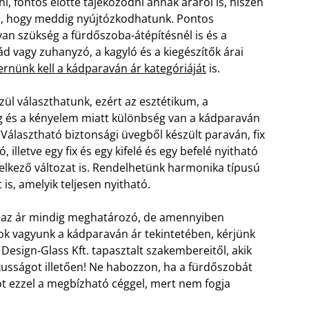
i, fontos előtte tájékozódni annak áráról is, hiszen
l, hogy meddig nyújtózkodhatunk. Pontos
an szükség a fürdőszoba-átépítésnél is és a
d vagy zuhanyzó, a kagyló és a kiegészítők árai
rnünk kell a kádparaván ár kategóriáját
is.
zül választhatunk, ezért az esztétikum, a
g és a kényelem miatt különbség van a kádparaván
 Választható biztonsági üvegből készült paraván, fix
, illetve egy fix és egy kifelé és egy befelé nyitható
delkező változat is. Rendelhetünk harmonika típusú
is, amelyik teljesen nyitható.
 az ár mindig meghatározó, de amennyiben
ok vagyunk a kádparaván ár tekintetében, kérjünk
 Design-Glass Kft. tapasztalt szakembereitől, akik
tikusságot illetően! Ne habozzon, ha a fürdőszobát
tot ezzel a megbízható céggel, mert nem fogja