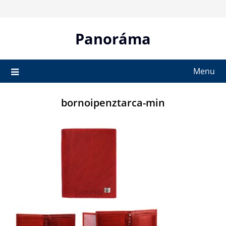
Skip
to
content
Panoráma
Menu
bornoipenztarca-min