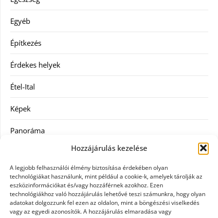
Egyéb
Építkezés
Érdekes helyek
Étel-Ital
Képek
Panoráma
Hozzájárulás kezelése
Ruha
A legjobb felhasználói élmény biztosítása érdekében olyan
Szolgáltatás
technológiákat használunk, mint például a cookie-k, amelyek tárolják az
eszközinformációkat és/vagy hozzáférnek azokhoz. Ezen
technológiákhoz való hozzájárulás lehetővé teszi számunkra, hogy olyan
Vásárlás
adatokat dolgozzunk fel ezen az oldalon, mint a böngészési viselkedés
vagy az egyedi azonosítók. A hozzájárulás elmaradása vagy