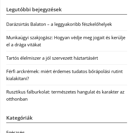
Legutóbbi bejegyzések
Darázsirtás Balaton – a leggyakoribb fészkelőhelyek
Munkaügyi szakjogász: Hogyan védje meg jogait és kerülje
el a drága vitákat
Tartós élelmiszer a jól szervezett háztartásért
Férfi arckrémek: miért érdemes tudatos bőrápolási rutint
kialakítani?
Rusztikus falburkolat: természetes hangulat és karakter az
otthonban
Kategóriák
Egészség