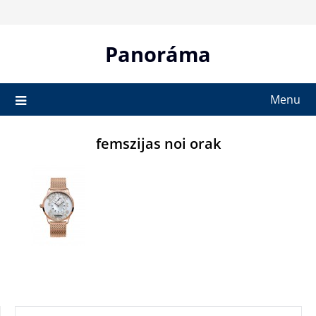
Skip
to
content
Panoráma
Menu
femszijas noi orak
KERESÉS: