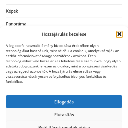
Képek
Panoráma
Hozzájárulás kezelése
Ruha
A legjobb felhasználói élmény biztosítása érdekében olyan
Szolgáltatás
technológiákat használunk, mint például a cookie-k, amelyek tárolják az
eszközinformációkat és/vagy hozzáférnek azokhoz. Ezen
technológiákhoz való hozzájárulás lehetővé teszi számunkra, hogy olyan
Vásárlás
adatokat dolgozzunk fel ezen az oldalon, mint a böngészési viselkedés
vagy az egyedi azonosítók. A hozzájárulás elmaradása vagy
Webáruházak
visszavonása hátrányosan befolyásolhat bizonyos funkciókat és
funkciókat.
Címkék
Elfogadás
gin árak
Elutasítás
Beállítások megtekintése